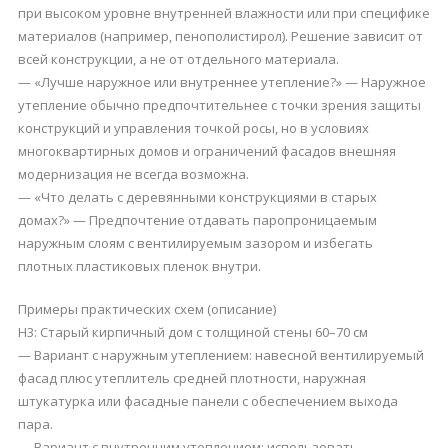
при высоком уровне внутренней влажности или при специфике
материалов (например, пенополистирол). Решение зависит от
всей конструкции, а не от отдельного материала.
— «Лучше наружное или внутреннее утепление?» — Наружное
утепление обычно предпочтительнее с точки зрения защиты
конструкций и управления точкой росы, но в условиях
многоквартирных домов и ограничений фасадов внешняя
модернизация не всегда возможна.
— «Что делать с деревянными конструкциями в старых
домах?» — Предпочтение отдавать паропроницаемым
наружным слоям с вентилируемым зазором и избегать
плотных пластиковых пленок внутри.
Примеры практических схем (описание)
H3: Старый кирпичный дом с толщиной стены 60–70 см
— Вариант с наружным утеплением: навесной вентилируемый
фасад плюс утеплитель средней плотности, наружная
штукатурка или фасадные панели с обеспечением выхода
пара.
— Вариант с внутренним утеплением: использовать