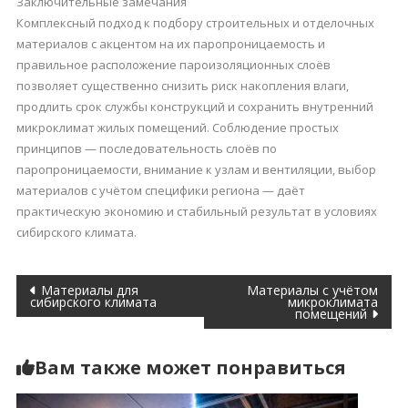
Заключительные замечания
Комплексный подход к подбору строительных и отделочных
материалов с акцентом на их паропроницаемость и
правильное расположение пароизоляционных слоёв
позволяет существенно снизить риск накопления влаги,
продлить срок службы конструкций и сохранить внутренний
микроклимат жилых помещений. Соблюдение простых
принципов — последовательность слоёв по
паропроницаемости, внимание к узлам и вентиляции, выбор
материалов с учётом специфики региона — даёт
практическую экономию и стабильный результат в условиях
сибирского климата.
Навигация
Материалы для
Материалы с учётом
сибирского климата
микроклимата
помещений
по
записям
Вам также может понравиться