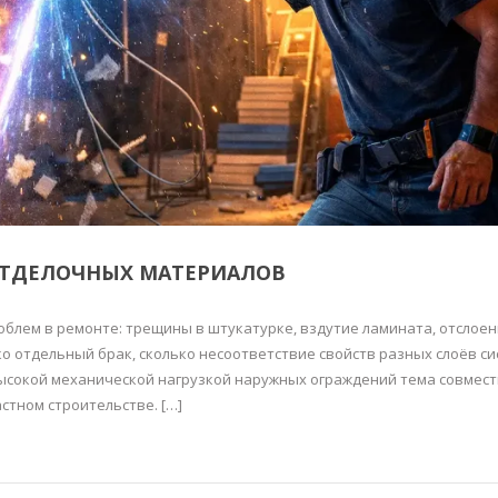
ОТДЕЛОЧНЫХ МАТЕРИАЛОВ
лем в ремонте: трещины в штукатурке, вздутие ламината, отслое
ко отдельный брак, сколько несоответствие свойств разных слоёв си
высокой механической нагрузкой наружных ограждений тема совмес
стном строительстве. […]