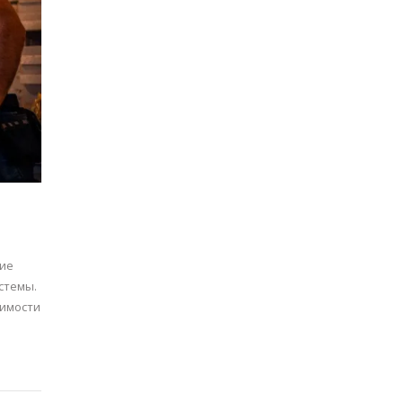
ние
стемы.
тимости