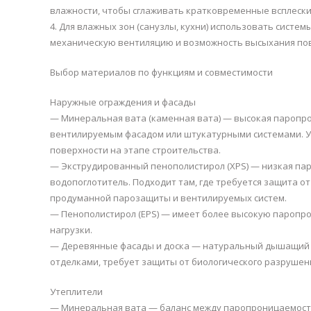
влажности, чтобы сглаживать кратковременные всплески
4. Для влажных зон (санузлы, кухни) использовать сист
механическую вентиляцию и возможность высыхания по
Выбор материалов по функциям и совместимости
Наружные ограждения и фасады
— Минеральная вата (каменная вата) — высокая паропро
вентилируемым фасадом или штукатурными системами. У
поверхности на этапе строительства.
— Экструдированный пенополистирол (XPS) — низкая пар
водопоглотитель. Подходит там, где требуется защита от
продуманной парозащиты и вентилируемых систем.
— Пенополистирол (EPS) — имеет более высокую паропрон
нагрузки.
— Деревянные фасады и доска — натуральный дышащий 
отделками, требует защиты от биологического разрушен
Утеплители
— Минеральная вата — баланс между паропроницаемость