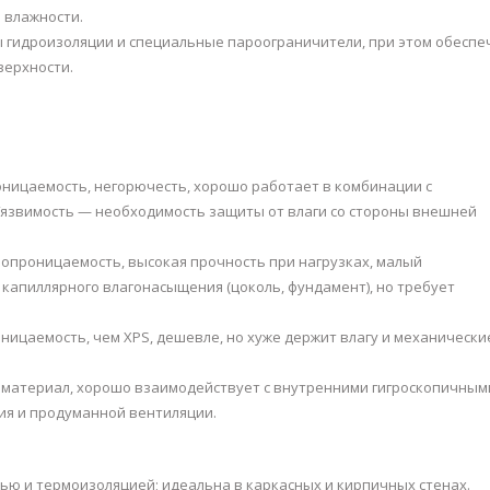
 влажности.
емы гидроизоляции и специальные пароограничители, при этом обеспе
верхности.
ницаемость, негорючесть, хорошо работает в комбинации с
язвимость — необходимость защиты от влаги со стороны внешней
опроницаемость, высокая прочность при нагрузках, малый
 капиллярного влагонасыщения (цоколь, фундамент), но требует
ицаемость, чем XPS, дешевле, но хуже держит влагу и механически
материал, хорошо взаимодействует с внутренними гигроскопичным
ия и продуманной вентиляции.
ю и термоизоляцией; идеальна в каркасных и кирпичных стенах.