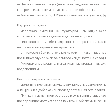
— Целлюлозная изоляция (насыпная, задувная) — высокая
контроля влажности и антисептической обработки.
— Жёсткие плиты (XPS, ППС) — использовать в цоколях, ф
Внутренняя отделка
— Известковые и глиняные штукатурки — дышащие, обес
в старых кирпичных зданиях и деревянных домах.
— Гипсокартон — удобен для ровных поверхностей; сам 
пароизоляций теряет преимущество.
— Виниловые обои и латексные краски — низкая паропро
противном случае риск локального конденсата на холодн
— Минеральные красители и силикатные краски — высок
воздействиям.
Половое покрытие и стяжки
— Цементно-песчаная стяжка должна иметь возможность 
антифризная добавка или последовательная технология у
— Плитка на цементном растворе в сочетании с гидроиз
паропроницаемость слоя под плиткой и обеспечить вен