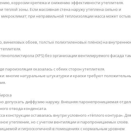
иению, коррозии крепежа и снижению эффективности утеплителя.
и теплой зоны. Если массивная стена наружу утеплена сильно и
т микроклимат; при неправильной теплоизоляции масса может остыв
 виниловых обоев, толстых полиэтиленовых плёнок) на внутренню
утеплителя.
пенополистирола (XPS) без организации вентилируемого фасада там
е пароизоляция оказалась с обеих сторон утеплителя.
ки: многие натуральные штукатурки и краски требуют положительн
ия.
бирска
, но допускать диффузию наружу. Внешняя паронепроницаемая отдел
ного отвода конденсата.
сса конструкции оставалась внутри условного «тёплого контура». Для
ное утепление, но с учетом вентиляции и паропроницаемых слоёв.
ницаемой и гигроскопичной в помещениях с нормальным уровнем