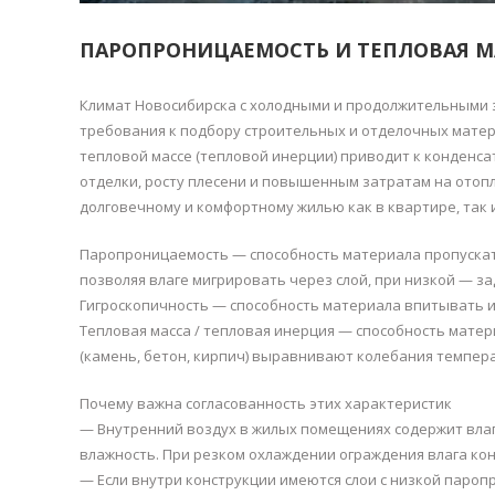
ПАРОПРОНИЦАЕМОСТЬ И ТЕПЛОВАЯ М
Климат Новосибирска с холодными и продолжительными 
требования к подбору строительных и отделочных мате
тепловой массе (тепловой инерции) приводит к конден
отделки, росту плесени и повышенным затратам на отоп
долговечному и комфортному жилью как в квартире, так и
Паропроницаемость — способность материала пропускат
позволяя влаге мигрировать через слой, при низкой — з
Гигроскопичность — способность материала впитывать и
Тепловая масса / тепловая инерция — способность матер
(камень, бетон, кирпич) выравнивают колебания темпер
Почему важна согласованность этих характеристик
— Внутренний воздух в жилых помещениях содержит влаг
влажность. При резком охлаждении ограждения влага кон
— Если внутри конструкции имеются слои с низкой паропр