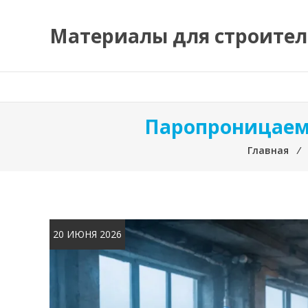
Перейти
к
Материалы для строител
содержимому
Паропроницаемо
Главная
⁄
20 ИЮНЯ 2026