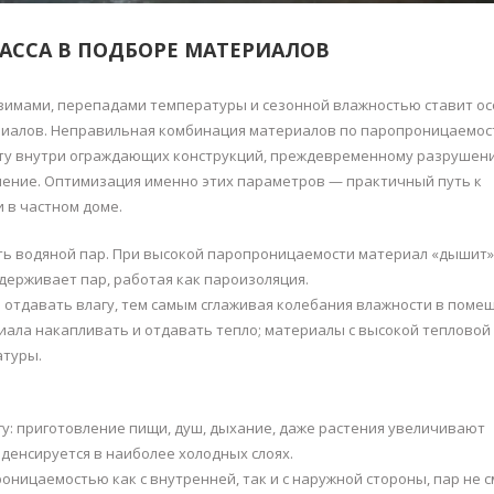
АССА В ПОДБОРЕ МАТЕРИАЛОВ
зимами, перепадами температуры и сезонной влажностью ставит о
риалов. Неправильная комбинация материалов по паропроницаемос
сату внутри ограждающих конструкций, преждевременному разрушен
ление. Оптимизация именно этих параметров — практичный путь к
 в частном доме.
ь водяной пар. При высокой паропроницаемости материал «дышит»
адерживает пар, работая как пароизоляция.
 отдавать влагу, тем самым сглаживая колебания влажности в поме
иала накапливать и отдавать тепло; материалы с высокой тепловой
атуры.
у: приготовление пищи, душ, дыхание, даже растения увеличивают
денсируется в наиболее холодных слоях.
оницаемостью как с внутренней, так и с наружной стороны, пар не 