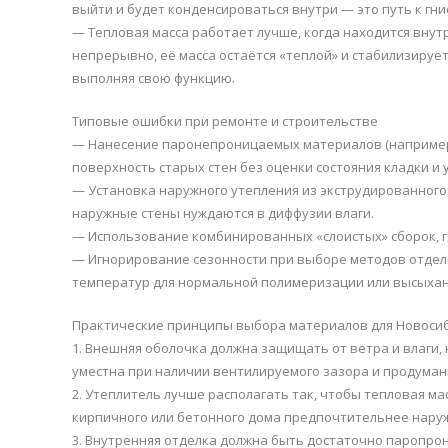
выйти и будет конденсироваться внутри — это путь к гн
— Тепловая масса работает лучше, когда находится внутр
непрерывно, её масса остаётся «теплой» и стабилизируе
выполняя свою функцию.
Типовые ошибки при ремонте и строительстве
— Нанесение паронепроницаемых материалов (например,
поверхность старых стен без оценки состояния кладки и 
— Установка наружного утепления из экструдированного 
наружные стены нуждаются в диффузии влаги.
— Использование комбинированных «слоистых» сборок, гд
— Игнорирование сезонности при выборе методов отдел
температур для нормальной полимеризации или высыхан
Практические принципы выбора материалов для Новоси
1. Внешняя оболочка должна защищать от ветра и влаги
уместна при наличии вентилируемого зазора и продуман
2. Утеплитель лучше располагать так, чтобы тепловая ма
кирпичного или бетонного дома предпочтительнее наруж
3. Внутренняя отделка должна быть достаточно паропро