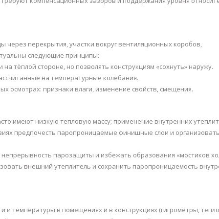
, требуют компенсационных зазоров и поддержания уровня относит
ды через перекрытия, участки вокруг вентиляционных коробов,
актуальны следующие принципы:
на тёплой стороне, но позволять конструкциям «сохнуть» наружу.
ассчитанные на температурные колебания.
ых осмотрах: признаки влаги, изменение свойств, смещения.
асто имеют низкую тепловую массу; применение внутренних утепли
овиях предпочесть паропроницаемые финишные слои и организоват
ь непрерывность парозащиты и избежать образования «мостиков хо
льзовать внешний утеплитель и сохранить паропроницаемость внут
и и температуры в помещениях и в конструкциях (гигрометры, тепл