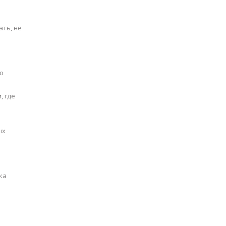
ать, не
ю
, где
ых
ка