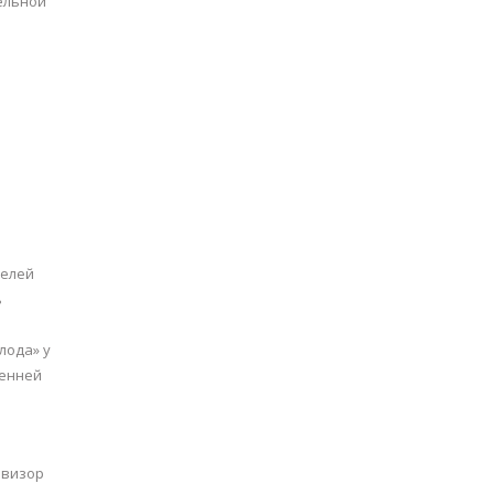
ельной
телей
ь
лода» у
ренней
овизор