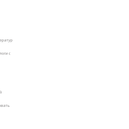
ператур
оги с
й
звать