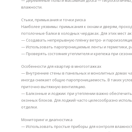
— Деревянные полы и массивная доска — гигроскопичны
влажности.
Стыки, примыкания и точки риска
Наиболее уязвимы: примыкания к окнам и дверям, прохо
потолочные балки в холодных чердаках. Для этих мест 
— Создавать непрерывную плёнку ветро- и пароизоляции 
— Использовать паропроницаемые ленты и герметики, р
— Проверять состояния утеплителя и крепежа при сезонн
Особенности для квартир в многоэтажках
— Внутренние стены в панельных и монолитных домах ч
иногда снижает общую паропроницаемость. В таких усл
приточно-вытяжную вентиляцию.
— Балконные и лоджии: при утеплении важно обеспечит
оконных блоков. Для лоджий часто целесообразно испо
отделки.
Мониторинг и диагностика
— Использовать простые приборы для контроля влажност