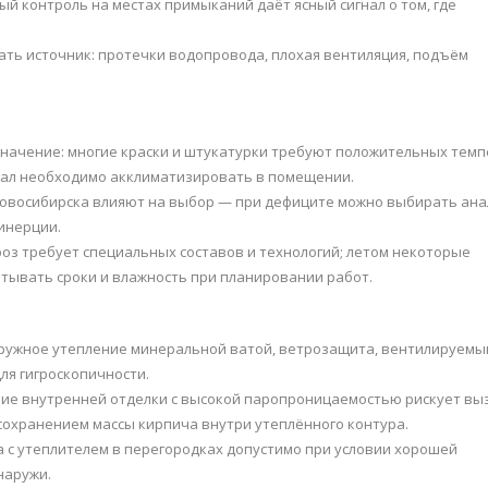
ый контроль на местах примыканий даёт ясный сигнал о том, где
ть источник: протечки водопровода, плохая вентиляция, подъём
значение: многие краски и штукатурки требуют положительных тем
иал необходимо акклиматизировать в помещении.
овосибирска влияют на выбор — при дефиците можно выбирать анал
инерции.
оз требует специальных составов и технологий; летом некоторые
итывать сроки и влажность при планировании работ.
аружное утепление минеральной ватой, ветрозащита, вентилируемы
ля гигроскопичности.
ние внутренней отделки с высокой паропроницаемостью рискует вы
сохранением массы кирпича внутри утеплённого контура.
 с утеплителем в перегородках допустимо при условии хорошей
наружи.