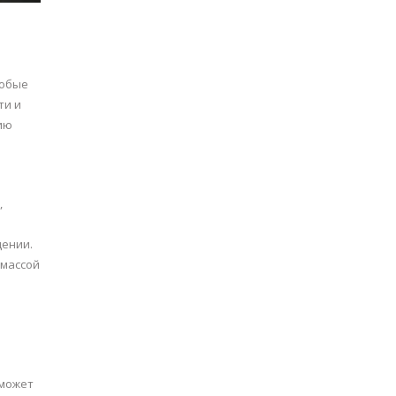
собые
ти и
ию
,
щении.
 массой
сможет