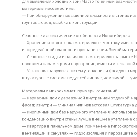
для выявления холодных зон). Часто точечный влажностн
материалы несовместимы.
— При обнаружении повышенной влажности в стенах иска
грунтовых вод, ошибки в конструкции.
Сезонные и логистические особенности Новосибирска
— Хранение и подготовка материалов к монтажу имеют 
и определённой влажности при нанесении. Зимой матер
— Сезонные скидки и наличность материалов на рынке Н
похожими параметрами паропроницаемости и тепловой 
— Установка наружных систем утепления и фасадов в мор
штукатурные системы ведут себя иначе, чем зимой — уч
Материалы и микроклимат: примеры сочетаний
— Каркасный дом с деревянной внутренней отделкой: н
фасад; изнутри — глиняная или известковая штукатурка д
— Кирпичный дом без наружного утепления: использова
конденсацию внутри стены; лучше внешнее утепление с 
— Квартира в панельном доме: применение гипсокартона
вентиляции; в санузлах — гидроизоляция и парозащита с