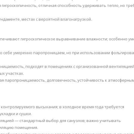
 гигроскопичность, отличная способность удерживать тепло, но тре
ундаменте, местах с вероятной влагонагрузкой.
печивают гигроскопическое выравнивание влажности; особенно ум
по себе умеренно паропроницаем, но при использовании фольгиров
ницаемость, подходят в помещениях с организованной вентиляцией
ых участках.
ая паропроницаемость, долговечность, устойчивость к атмосферны
контролируемого высыхания; в холодное время года требуется
кладки и сушки.
оляцией — стандартный выбор для санузлов; важно учитывать
тиляцию помещения.