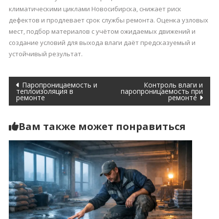
климатическими циклами Новосибирска, снижает риск
дефектов и продлевает срок службы ремонта. Оценка узловых
мест, подбор материалов с учётом ожидаемых движений и
создание условий для выхода влаги даёт предсказуемый и
устойчивый результат.
Навигация
Паропроницаемость и
Контроль влаги и
теплоизоляция в
паропроницаемость при
ремонте
ремонте
по
записям
Вам также может понравиться